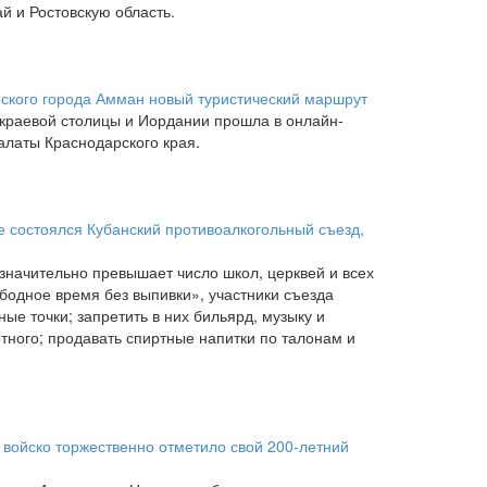
й и Ростовскую область.
ского города Амман новый туристический маршрут
краевой столицы и Иордании прошла в онлайн-
латы Краснодарского края.
е состоялся Кубанский противоалкогольный съезд,
значительно превышает число школ, церквей и всех
ободное время без выпивки», участники съезда
ые точки; запретить в них бильярд, музыку и
ртного; продавать спиртные напитки по талонам и
е войско торжественно отметило свой 200-летний