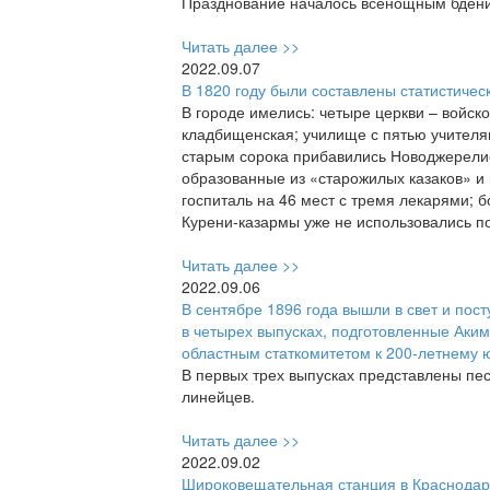
Празднование началось всенощным бдени
Читать далее >>
2022.09.07
В 1820 году были составлены статистичес
В городе имелись: четыре церкви – войск
кладбищенская; училище с пятью учителям
старым сорока прибавились Новоджерелие
образованные из «старожилых казаков» и
госпиталь на 46 мест с тремя лекарями; 
Курени-казармы уже не использовались п
Читать далее >>
2022.09.06
В сентябре 1896 года вышли в свет и пост
в четырех выпусках, подготовленные Аки
областным статкомитетом к 200-летнему 
В первых трех выпусках представлены пес
линейцев.
Читать далее >>
2022.09.02
Широковещательная станция в Краснодар