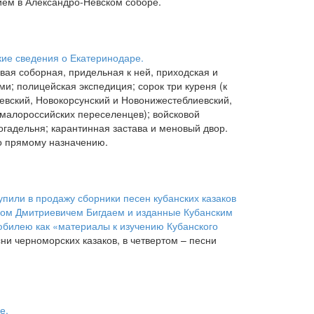
ем в Александро-Невском соборе.
кие сведения о Екатеринодаре.
овая соборная, придельная к ней, приходская и
и; полицейская экспедиция; сорок три куреня (к
вский, Новокорсунский и Новонижестеблиевский,
 малороссийских переселенцев); войсковой
богадельня; карантинная застава и меновый двор.
о прямому назначению.
упили в продажу сборники песен кубанских казаков
мом Дмитриевичем Бигдаем и изданные Кубанским
юбилею как «материалы к изучению Кубанского
ни черноморских казаков, в четвертом – песни
е.