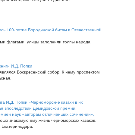
лось 100-летие Бородинской битвы в Отечественной
ми флагами, улицы заполнили толпы народа.
ниги И.Д. Попки
влялся Воскресенский собор. К нему проспектом
асная.
га И.Д. Попки «Черноморские казаки в их
ая впоследствии Демидовской премии,
емией наук «авторам отличнейших сочинений».
рошо знакомую ему жизнь черноморских казаков,
– Екатеринодара.