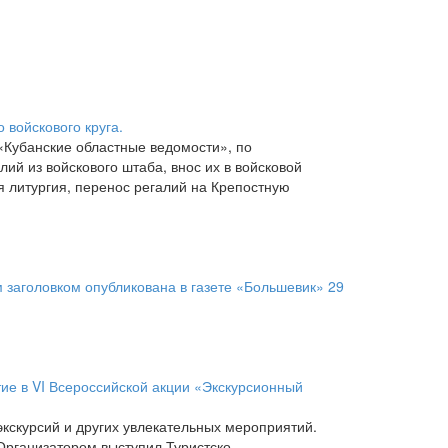
 войскового круга.
«Кубанские областные ведомости», по
ий из войскового штаба, внос их в войсковой
я литургия, перенос регалий на Крепостную
м заголовком опубликована в газете «Большевик» 29
ие в VI Всероссийской акции «Экскурсионный
кскурсий и других увлекательных мероприятий.
Организатором выступил Туристско-