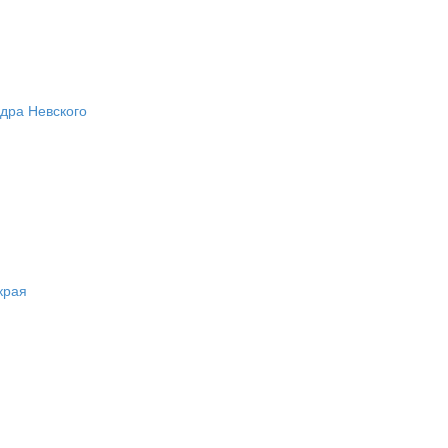
ндра Невского
края