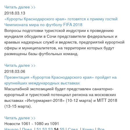
Читать далее >>
2018.03.13
«Курорты Краснодарского края» готовятся к приему гостей
Чемпионата мира по футболу FIFA 2018
Вопросы подготовки туристской индустрии к проведению
мундиаля обсудили в Сочи представители федеральных и
краевых надзорных служб и ведомств, предприятий курортной
сферы и муниципалитетов, на территории которых будут
размещены базы футбольных команд.
Читать далее >>
2018.03.06
Презентация «Курортов Краснодарского края» пройдет на
крупнейших международных выставках
Масштабной экспозицией будет представлен санаторно-
курортный и туристский потенциал региона на московских
выставках «Интурмаркет-2018» (10-12 марта) и MITT 2018
(13-15 марта).
Читать далее >>
Новости 1061 - 1080 из 1091
Начало
|
Пред.
|
51
52
53
54
55
|
След.
|
Конец
|
Все