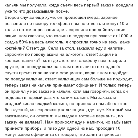
кальян мы получили, когда съели весь первый заказ и доедали
уже то что дозаказывали позже.
Второй случай еще хуже, он произошёл вчера, заранее
позвонили по номеру телефона нам не отвечали минут 10 и
только потом перезвонили, мы спросили про действующие
акции, нам сказали, что кальян в подарок при заказе от 1000 и
скидка 50% на весь алкоголь, я спросила точно на весь, даже
коктейли? Ответ: да. Сели за стол, заказали еду и напитки,
спросили по поводу акции на алкоголь, ответ: акция на
крепкие напитки?, хотя до этого по телефону нам говорили
другое, по поводу кальяна к нам опять никто не подошёл,
спустя время спрашиваем официанта, когда к нам подойдут
по поводу кальяна, ответ: кальянщик сам больше не подходит,
теперь заказ на кальян принимает официант. И только теперь
он принял у нас заказ на кальян, хотя мы говорили, когда он
подошел в первый раз, что хотим кальян. Мы заказали
ягодный кисло сладкий кальян, но принесли нам абсолютно
безвкусный, мы спросили у кальянщика, где вкус. Который мы
заказывали, он ответил: мы выдаем готовые варианты, по
заказу не далаем?. Нам приносят еду и напитки, но забывают
принести приборы и пиво для одной из нас, проходит 10
минут зовем официанта от говорит, что занят и принесет