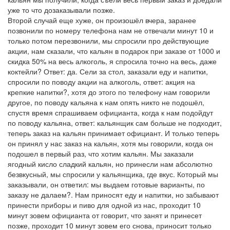
уже то что дозаказывали позже.
Второй случай еще хуже, он произошёл вчера, заранее
позвонили по номеру телефона нам не отвечали минут 10 и
только потом перезвонили, мы спросили про действующие
акции, нам сказали, что кальян в подарок при заказе от 1000 и
скидка 50% на весь алкоголь, я спросила точно на весь, даже
коктейли? Ответ: да. Сели за стол, заказали еду и напитки,
спросили по поводу акции на алкоголь, ответ: акция на
крепкие напитки?, хотя до этого по телефону нам говорили
другое, по поводу кальяна к нам опять никто не подошёл,
спустя время спрашиваем официанта, когда к нам подойдут
по поводу кальяна, ответ: кальянщик сам больше не подходит,
теперь заказ на кальян принимает официант. И только теперь
он принял у нас заказ на кальян, хотя мы говорили, когда он
подошел в первый раз, что хотим кальян. Мы заказали
ягодный кисло сладкий кальян, но принесли нам абсолютно
безвкусный, мы спросили у кальянщика, где вкус. Который мы
заказывали, он ответил: мы выдаем готовые варианты, по
заказу не далаем?. Нам приносят еду и напитки, но забывают
принести приборы и пиво для одной из нас, проходит 10
минут зовем официанта от говорит, что занят и принесет
позже, проходит 10 минут зовем его снова, приносит только