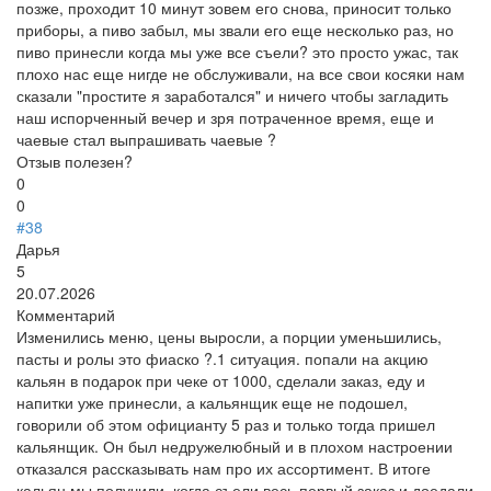
позже, проходит 10 минут зовем его снова, приносит только
приборы, а пиво забыл, мы звали его еще несколько раз, но
пиво принесли когда мы уже все съели? это просто ужас, так
плохо нас еще нигде не обслуживали, на все свои косяки нам
сказали "простите я заработался" и ничего чтобы загладить
наш испорченный вечер и зря потраченное время, еще и
чаевые стал выпрашивать чаевые ?
Отзыв полезен?
0
0
#38
Дарья
5
20.07.2026
Комментарий
Изменились меню, цены выросли, а порции уменьшились,
пасты и ролы это фиаско ?.1 ситуация. попали на акцию
кальян в подарок при чеке от 1000, сделали заказ, еду и
напитки уже принесли, а кальянщик еще не подошел,
говорили об этом официанту 5 раз и только тогда пришел
кальянщик. Он был недружелюбный и в плохом настроении
отказался рассказывать нам про их ассортимент. В итоге
кальян мы получили, когда съели весь первый заказ и доедали