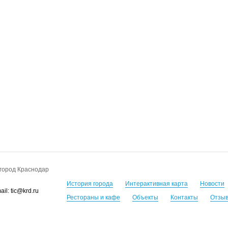
город Краснодар
История города
Интерактивная карта
Новости
il: tic@krd.ru
Рестораны и кафе
Объекты
Контакты
Отзы