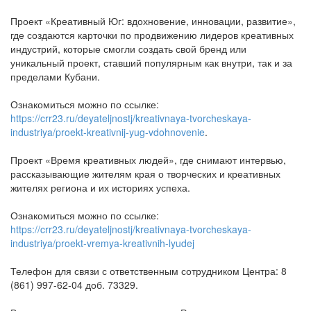
Проект «Креативный Юг: вдохновение, инновации, развитие»,
где создаются карточки по продвижению лидеров креативных
индустрий, которые смогли создать свой бренд или
уникальный проект, ставший популярным как внутри, так и за
пределами Кубани.
Ознакомиться можно по ссылке:
https://crr23.ru/deyateljnostj/kreativnaya-tvorcheskaya-
industriya/proekt-kreativnij-yug-vdohnovenie
.
Проект «Время креативных людей», где снимают интервью,
рассказывающие жителям края о творческих и креативных
жителях региона и их историях успеха.
Ознакомиться можно по ссылке:
https://crr23.ru/deyateljnostj/kreativnaya-tvorcheskaya-
industriya/proekt-vremya-kreativnih-lyudej
Телефон для связи с ответственным сотрудником Центра: 8
(861) 997-62-04 доб. 73329.