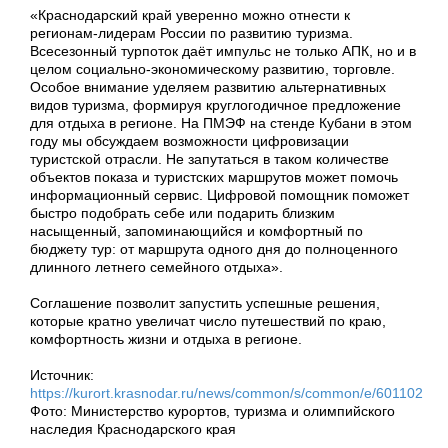
«Краснодарский край уверенно можно отнести к
регионам-лидерам России по развитию туризма.
Всесезонный турпоток даёт импульс не только АПК, но и в
целом социально-экономическому развитию, торговле.
Особое внимание уделяем развитию альтернативных
видов туризма, формируя круглогодичное предложение
для отдыха в регионе. На ПМЭФ на стенде Кубани в этом
году мы обсуждаем возможности цифровизации
туристской отрасли. Не запутаться в таком количестве
объектов показа и туристских маршрутов может помочь
информационный сервис. Цифровой помощник поможет
быстро подобрать себе или подарить близким
насыщенный, запоминающийся и комфортный по
бюджету тур: от маршрута одного дня до полноценного
длинного летнего семейного отдыха».
Соглашение позволит запустить успешные решения,
которые кратно увеличат число путешествий по краю,
комфортность жизни и отдыха в регионе.
Источник:
https://kurort.krasnodar.ru/news/common/s/common/e/601102
Фото: Министерство курортов, туризма и олимпийского
наследия Краснодарского края