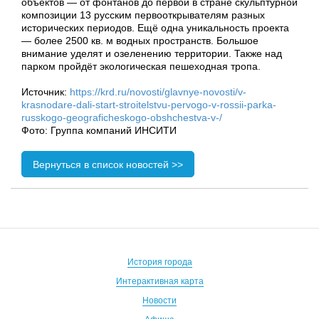
объектов — от фонтанов до первой в стране скульптурной
композиции 13 русским первооткрывателям разных
исторических периодов. Ещё одна уникальность проекта
— более 2500 кв. м водных пространств. Большое
внимание уделят и озеленению территории. Также над
парком пройдёт экологическая пешеходная тропа.
Источник:
https://krd.ru/novosti/glavnye-novosti/v-
krasnodare-dali-start-stroitelstvu-pervogo-v-rossii-parka-
russkogo-geograficheskogo-obshchestva-v-/
Фото: Группа компаний ИНСИТИ
Вернуться в список новостей >>
История города
Интерактивная карта
Новости