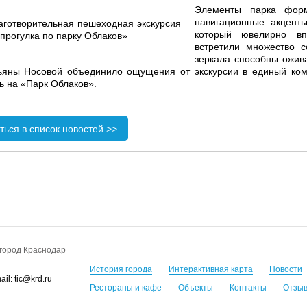
Элементы парка форм
навигационные акценты
который ювелирно вп
встретили множество с
зеркала способны ожива
ьяны Носовой объединило ощущения от экскурсии в единый комп
ть на «Парк Облаков».
ться в список новостей >>
город Краснодар
История города
Интерактивная карта
Новости
il: tic@krd.ru
Рестораны и кафе
Объекты
Контакты
Отзы