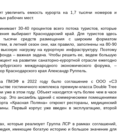
т увеличить емкость курорта на 1,7 тысячи номеров и
вых рабочих мест.
инимает 30-40 процентов всего потока туристов, которые
ения выбирают Краснодарский край. Для туристов здесь
5 тысячи средств размещения с широким форматом
тем, в летний сезон они, как правило, заполнены на 80-90
 высокую нагрузку на курортную инфраструктуру. Поэтому
фонда – важная задача. Чтобы решить ее, ведем большую
Акцент на развитии санаторно-курортной отрасли ежегодно
рбургского международного экономического форума, –
тор Краснодарского края Александр Руппель.
 на ПМЭФ в 2022 году было соглашение с ООО «СЗ
ьстве гостиничного комплекса премиум-класса Double Tree
ри уже в этом году. Объект находится чуть более чем в часе
Group. Это ансамбль зданий с коммерческими помещениями
рорта «Красная Поляна» откроют рестораны, медицинский
зины. Первый корпус уже введен в эксплуатацию, второй
ах, которые реализует Группа ЛСР в рамках соглашений,
следия, имеющие богатую историю и большое значение для