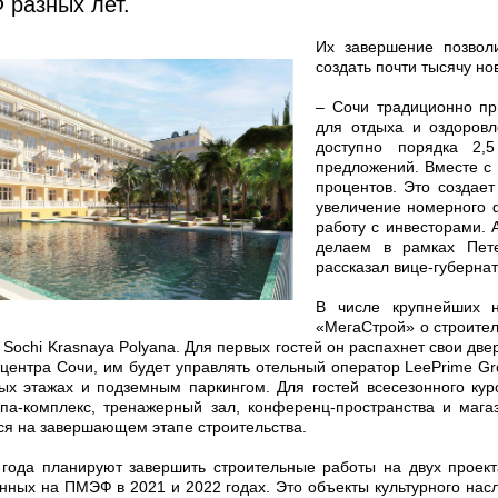
разных лет.
Их завершение позволи
создать почти тысячу но
– Сочи традиционно пр
для отдыха и оздоровл
доступно порядка 2,
предложений. Вместе с 
процентов. Это создает
увеличение номерного 
работу с инвесторами. 
делаем в рамках Пете
рассказал вице-губерна
В числе крупнейших
«МегаСтрой» о строител
n Sochi Krasnaya Polyana. Для первых гостей он распахнет свои две
 центра Сочи, им будет управлять отельный оператор LeePrime 
ых этажах и подземным паркингом. Для гостей всесезонного ку
спа-комплекс, тренажерный зал, конференц-пространства и мага
ся на завершающем этапе строительства.
 года планируют завершить строительные работы на двух проект
нных на ПМЭФ в 2021 и 2022 годах. Это объекты культурного на