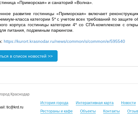
остиница «Приморская» и санаторий «Волна».
нное развитие гостиницы «Приморская» включает реконструкцию
ремиум-класса категории 5* с учетом всех требований по защите об
ного корпуса гостиницы категории 4* со СПА-комплексом с отк
для питания, подземным паркингом.
к:
https://kurort.krasnodar.ru/news/common/s/common/e/595540
ться в список новостей >>
город Краснодар
История города
Интерактивная карта
Новости
il: tic@krd.ru
Рестораны и кафе
Объекты
Контакты
Отзы