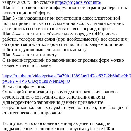
кадрах 2026 г.» по ссылке
https://prognoz.vcot.info/
Шаг 2 - в правой части информационной страницы перейти к
регистрационной форме
Шаг 3 - на указанный при регистрации адрес электронной
почты придет письмо со ссылкой на вход в личный кабинет,
активность ссылки сохраняется на весь период опроса.
Шаг 4 — заполнить в обязательном порядке ФИО, место
работы, телефон для связи (при необходимости), все сведения
об организации, от которой специалист по кадрам или иной
работник, уполномочен заполнить анкету
Шаг 5 — заполнить анкету
С видеоинструкцией по заполнению опросных форм можно
ознакомиться по ссылке:
https://rutube.ru/video/private/3a79b11389faef142ce627a2b6bdbe2b/
p=3eYV4VNOUcjY1s8WNhDq4Q
Важная информация:
От каждой организации рекомендуется назначить одного
ответственного сотрудника для заполнения анкеты.
Для корректного заполнения данных привлекайте
сотрудников кадровых служб и руководителей, отвечающих за
стратегическое планирование.
Если у вас есть обособленные подразделения: каждое
подразделение, расположенное в другом субъекте РФ и