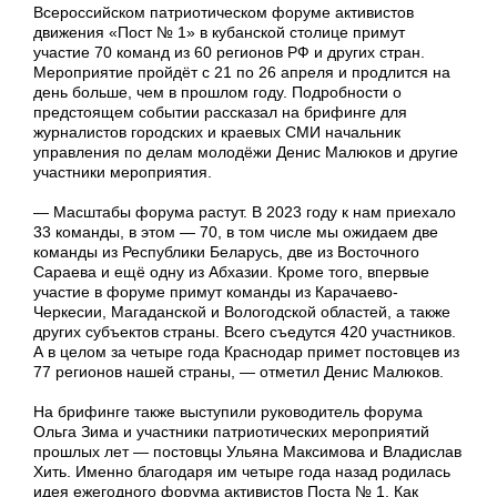
Всероссийском патриотическом форуме активистов
движения «Пост № 1» в кубанской столице примут
участие 70 команд из 60 регионов РФ и других стран.
Мероприятие пройдёт с 21 по 26 апреля и продлится на
день больше, чем в прошлом году. Подробности о
предстоящем событии рассказал на брифинге для
журналистов городских и краевых СМИ начальник
управления по делам молодёжи Денис Малюков и другие
участники мероприятия.
— Масштабы форума растут. В 2023 году к нам приехало
33 команды, в этом — 70, в том числе мы ожидаем две
команды из Республики Беларусь, две из Восточного
Сараева и ещё одну из Абхазии. Кроме того, впервые
участие в форуме примут команды из Карачаево-
Черкесии, Магаданской и Вологодской областей, а также
других субъектов страны. Всего съедутся 420 участников.
А в целом за четыре года Краснодар примет постовцев из
77 регионов нашей страны, — отметил Денис Малюков.
На брифинге также выступили руководитель форума
Ольга Зима и участники патриотических мероприятий
прошлых лет — постовцы Ульяна Максимова и Владислав
Хить. Именно благодаря им четыре года назад родилась
идея ежегодного форума активистов Поста № 1. Как