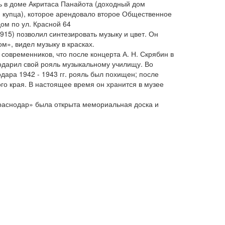
ь в доме Акритаса Панайота (доходный дом
 купца), которое арендовало второе Общественное
дом по ул. Красной 64
915) позволил синтезировать музыку и цвет. Он
м», видел музыку в красках.
овременников, что после концерта А. Н. Скрябин в
одарил свой рояль музыкальному училищу. Во
дара 1942 - 1943 гг. рояль был похищен; после
о края. В настоящее время он хранится в музее
Краснодар» была открыта мемориальная доска и