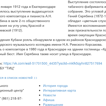
Выступление состоялос
табачного фабриканта и
собрание. Это угловой 
Гений Скрябина (1872-1
обладал «цветным слухо
Имеются воспоминания с
знак признательности п
время оккупации Красно
дения Кубани рояль обнаружили в одном из районов Краснодарског
арского музыкального колледжа имени Н.А. Римского-Корсакова.
ь о композиторе в 1980 года в Краснодаре на здании гостиницы «
ый бюст. Имя Скрябина также носит улица в Краснодаре.
к:
https://vk.com/wall-51701500_4435?ysclid=mkfk5qyhn827517694
БУ "ТИЦ"
ся в список новостей >>
ьного
История города
ционный центр"
Интерактивная карта
Новости
7 (861) 218-97-
Афиша
Размещение