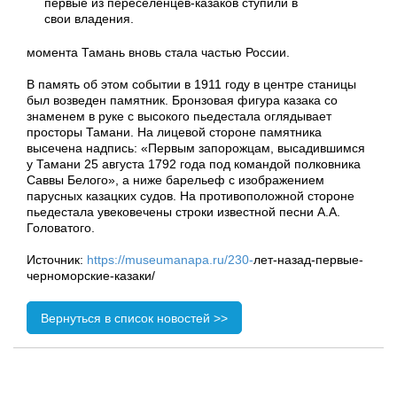
момента Тамань вновь стала частью России.
В память об этом событии в 1911 году в центре станицы
был возведен памятник. Бронзовая фигура казака со
знаменем в руке с высокого пьедестала оглядывает
просторы Тамани. На лицевой стороне памятника
высечена надпись: «Первым запорожцам, высадившимся
у Тамани 25 августа 1792 года под командой полковника
Саввы Белого», а ниже барельеф с изображением
парусных казацких судов. На противоположной стороне
пьедестала увековечены строки известной песни А.А.
Головатого.
Источник:
https://museumanapa.ru/230-
лет-назад-первые-
черноморские-казаки/
Вернуться в список новостей >>