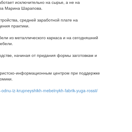
ботает исключительно на сырье, а не на
тра Марина Шарапова.
тройства, средней заработной плате на
ения практики.
бели из металлического каркаса и на сегодняшний
ебели.
дстве, начиная от придания формы заготовкам и
Туристско-информационным центром при поддержке
омики.
li-odnu-iz-krupneyshikh-mebelnykh-fabrik-yuga-rossii/