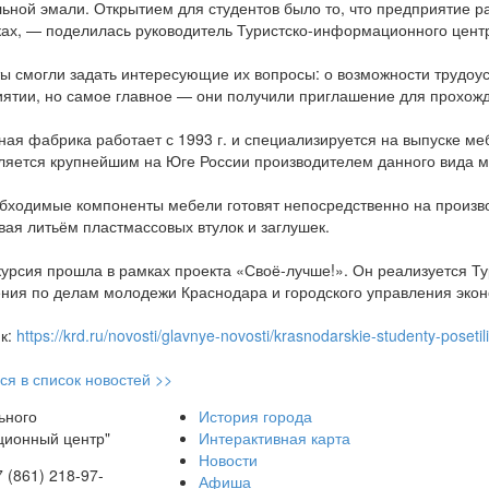
ьной эмали. Открытием для студентов было то, что предприятие ра
ках, — поделилась руководитель Туристско-информационного цен
ы смогли задать интересующие их вопросы: о возможности трудоус
ятии, но самое главное — они получили приглашение для прохожд
ая фабрика работает с 1993 г. и специализируется на выпуске ме
ляется крупнейшим на Юге России производителем данного вида м
бходимые компоненты мебели готовят непосредственно на произво
вая литьём пластмассовых втулок и заглушек.
курсия прошла в рамках проекта «Своё-лучше!». Он реализуется 
ния по делам молодежи Краснодара и городского управления экон
к:
https://krd.ru/novosti/glavnye-novosti/krasnodarskie-studenty-poseti
ся в список новостей >>
ьного
История города
ционный центр"
Интерактивная карта
Новости
7 (861) 218-97-
Афиша