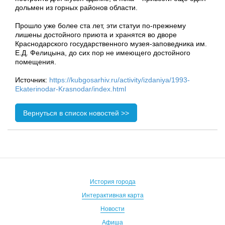
дольмен из горных районов области.
Прошло уже более ста лет, эти статуи по-прежнему
лишены достойного приюта и хранятся во дворе
Краснодарского государственного музея-заповедника им.
Е.Д. Фелицына, до сих пор не имеющего достойного
помещения.
Источник:
https://kubgosarhiv.ru/activity/izdaniya/1993-
Ekaterinodar-Krasnodar/index.html
Вернуться в список новостей >>
История города
Интерактивная карта
Новости
Афиша