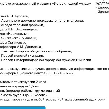
будет в
- Дворе
- Здани
зей Ф.Я. Бурсака,
е Армянского церковно-приходского попечительства,
е склада табачной фабрики,
 дом Н.И. Вишневецкого,
ница «Националь»,
 5-й женской гимназии,
 дом Эргановых,
рофессора А.М. Данилюка,
е бывшего Второго общественного собрания,
е Первой женской гимназия,
е Первой Екатеринодарской городской мужской гимназии.
ься на экскурсию и получить дополнительную информацию можно 
ко-информационного центра 8(861) 218-97-77.
ительность экскурсии 2 часа.
нность маршрута 1,5 км.
сть (период) работы: круглогодичный
емость группы до 30 человек.
ия адаптирована для любой возрастной экскурсионной аудитории.