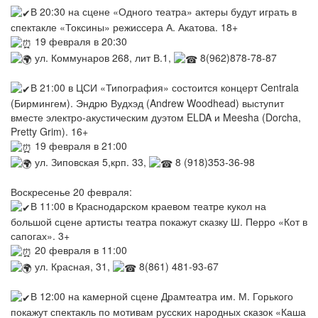
В 20:30 на сцене «Одного театра» актеры будут играть в
спектакле «Токсины» режиссера А. Акатова. 18+
19 февраля в 20:30
ул. Коммунаров 268, лит В.1,
8(962)878-78-87
В 21:00 в ЦСИ «Типография» состоится концерт Centrala
(Бирмингем). Эндрю Вудхэд (Andrew Woodhead) выступит
вместе электро-акустическим дуэтом ELDA и Meesha (Dorcha,
Pretty Grim). 16+
19 февраля в 21:00
ул. Зиповская 5,крп. 33,
8 (918)353-36-98
Воскресенье 20 февраля:
В 11:00 в Краснодарском краевом театре кукол на
большой сцене артисты театра покажут сказку Ш. Перро «Кот в
сапогах». 3+
20 февраля в 11:00
ул. Красная, 31,
8(861) 481-93-67
В 12:00 на камерной сцене Драмтеатра им. М. Горького
покажут спектакль по мотивам русских народных сказок «Каша