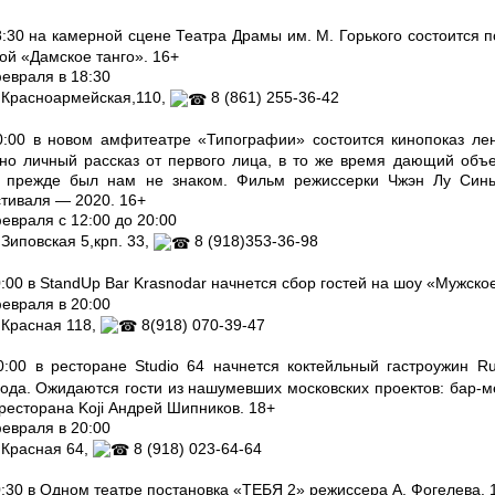
8:30 на камерной сцене Театра Драмы им. М. Горького состоится п
ой «Дамское танго». 16+
евраля в 18:30
 Красноармейская,110,
8 (861) 255-36-42
0:00 в новом амфитеатре «Типографии» состоится кинопоказ ле
но личный рассказ от первого лица, в то же время дающий объе
 прежде был нам не знаком. Фильм режиссерки Чжэн Лу Синь
тиваля — 2020. 16+
евраля с 12:00 до 20:00
 Зиповская 5,крп. 33,
8 (918)353-36-98
0:00 в StandUp Bar Krasnodar начнется сбор гостей на шоу «Мужско
евраля в 20:00
 Красная 118,
8(918) 070-39-47
0:00 в ресторане Studio 64 начнется коктейльный гастроужин R
года. Ожидаются гости из нашумевших московских проектов: бар-ме
ресторана Koji Андрей Шипников. 18+
евраля в 20:00
 Красная 64,
8 (918) 023-64-64
0:30 в Одном театре постановка «ТЕБЯ 2» режиссера А. Фогелева. 