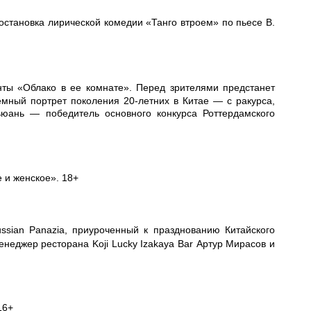
остановка лирической комедии «Танго втроем» по пьесе В.
нты «Облако в ее комнате». Перед зрителями предстанет
мный портрет поколения 20-летних в Китае — с ракурса,
юань — победитель основного конкурса Роттердамского
е и женское». 18+
ussian Panazia, приуроченный к празднованию Китайского
неджер ресторана Koji Lucky Izakaya Bar Артур Мирасов и
16+