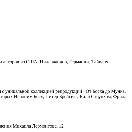
и авторов из США, Нидерландов, Германии, Тайваня,
ся с уникальной коллекцией репродукций «От Босха до Мунка.
которых Иероним Босх, Питер Брейгель, Билл Стоунхэм, Фрида
ведения Михаила Лермонтова. 12+