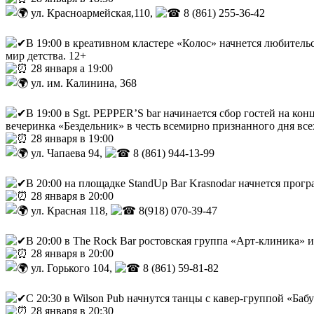
ул. Красноармейская,110,
8 (861) 255-36-42
В 19:00 в креативном кластере «Колос» начнется любител
мир детства. 12+
28 января а 19:00
ул. им. Калинина, 368
В 19:00 в Sgt. PEPPER’S bar начинается сбор гостей на кон
вечеринка «Бездельник» в честь всемирно признанного дня все
28 января в 19:00
ул. Чапаева 94,
8 (861) 944-13-99
В 20:00 на площадке StandUp Bar Krasnodar начнется прог
28 января в 20:00
ул. Красная 118,
8(918) 070-39-47
В 20:00 в The Rock Bar ростовская группа «Арт-клиника» 
28 января в 20:00
ул. Горького 104,
8 (861) 59-81-82
С 20:30 в Wilson Pub начнутся танцы с кавер-группой «Баб
28 января в 20:30