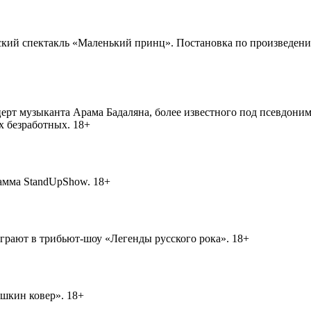
ьский спектакль «Маленький принц». Постановка по произведен
церт музыканта Арама Бадаляна, более известного под псевдонимом
х безработных. 18+
рамма StandUpShow. 18+
играют в трибьют-шоу «Легенды русского рока». 18+
ушкин ковер». 18+