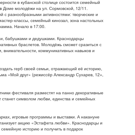
верности в кубанской столице состоится семейный
в Доме молодёжи на ул. Сормовской, 12/11.
й с разнообразными активностями: творческие и
астер-классы, семейный кинозал, зона настольных
рамма. Начало в 17:00.
ями, бабушками и дедушками. Краснодарцы
ративных браслетов. Молодёжь сможет сразиться с
и, внимательности, коммуникативных навыков и
создать герб своей семьи, отражающий её историю,
ьма «Мой друг» (режиссёр Александр Сухарев, 12+,
тники фестиваля разместят на панно декоративные
т станет символом любви, единства и семейных
арках, игровые программы и выставки. А накануне
ганизует акцию «Эстафета любви». Краснодарцы и
ь семейную историю и получить в подарок