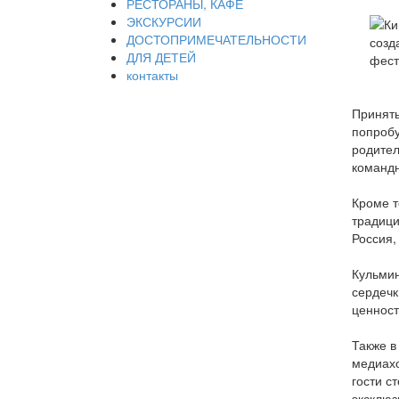
РЕСТОРАНЫ, КАФЕ
ЭКСКУРСИИ
ДОСТОПРИМЕЧАТЕЛЬНОСТИ
ДЛЯ ДЕТЕЙ
контакты
Принять
попробу
родител
командн
Кроме т
традици
Россия,
Кульмин
сердечк
ценност
Также в
медиахо
гости с
эксклюз