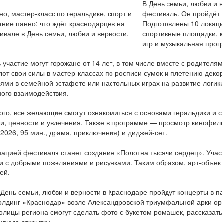
В День семьи, любви и 
фестиваль. Он пройдёт 
Подготовлены 10 локаци
спортивные площадки, м
игр и музыкальная прог
 участие могут горожане от 14 лет, в том числе вместе с родител
ют свои силы в мастер-классах по росписи сумок и плетению деко
ями в семейной эстафете или настольных играх на развитие логик
ого взаимодействия.
ого, все желающие смогут ознакомиться с основами геральдики и 
и, ценности и увлечения. Также в программе — просмотр кинофил
 2026, 95 мин., драма, приключения) и диджей-сет.
ацией фестиваля станет создание «Полотна тысячи сердец». Учас
и с добрыми пожеланиями и рисунками. Таким образом, арт-объек
ей.
 День семьи, любви и верности в Краснодаре пройдут концерты в п
лдинг «Краснодар» возле Александровской триумфальной арки ор
толицы региона смогут сделать фото с букетом ромашек, рассказат
ивную открытку.