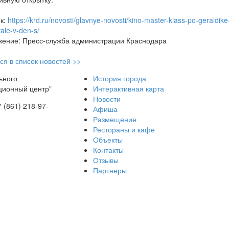
к:
https://krd.ru/novosti/glavnye-novosti/kino-master-klass-po-geraldi
vale-v-den-s/
ение: Пресс-служба администрации Краснодара
ся в список новостей >>
ьного
История города
ционный центр"
Интерактивная карта
Новости
7 (861) 218-97-
Афиша
Размещение
Рестораны и кафе
Объекты
Контакты
Отзывы
Партнеры