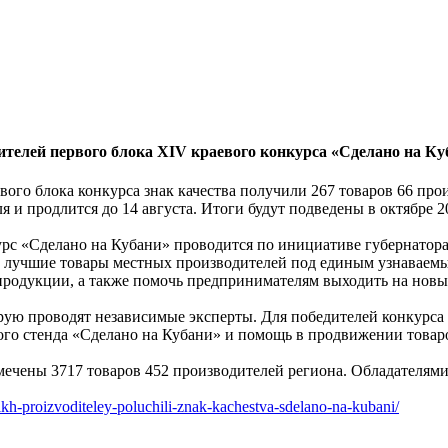
телей первого блока XIV краевого конкурса «Сделано на Ку
вого блока конкурса знак качества получили 267 товаров 66 про
я и продлится до 14 августа. Итоги будут подведены в октябре 2
рс «Сделано на Кубани» проводится по инициативе губернатора 
лучшие товары местных производителей под единым узнаваемым
продукции, а также помочь предпринимателям выходить на новы
орую проводят независимые эксперты. Для победителей конкурса
ного стенда «Сделано на Кубани» и помощь в продвижении товар
мечены 3717 товаров 452 производителей региона. Обладателями
ikh-proizvoditeley-poluchili-znak-kachestva-sdelano-na-kubani/