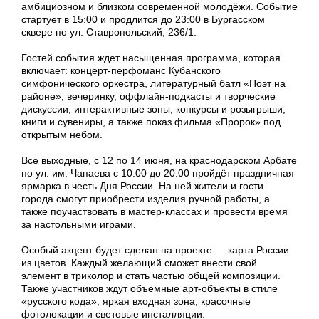
амбициозном и близком современной молодёжи. Событие
стартует в 15:00 и продлится до 23:00 в Бургасском
сквере по ул. Ставропольский, 236/1.
Гостей события ждет насыщенная программа, которая
включает: концерт-перфоманс Кубанского
симфонического оркестра, литературный батл «Поэт на
районе», вечеринку, оффлайн-подкасты и творческие
дискуссии, интерактивные зоны, конкурсы и розыгрыши,
книги и сувениры, а также показ фильма «Пророк» под
открытым небом.
Все выходные, с 12 по 14 июня, на краснодарском Арбате
по ул. им. Чапаева с 10:00 до 20:00 пройдёт праздничная
ярмарка в честь Дня России. На ней жители и гости
города смогут приобрести изделия ручной работы, а
также поучаствовать в мастер-классах и провести время
за настольными играми.
Особый акцент будет сделан на проекте — карта России
из цветов. Каждый желающий сможет внести свой
элемент в триколор и стать частью общей композиции.
Также участников ждут объёмные арт-объекты в стиле
«русского кода», яркая входная зона, красочные
фотолокации и световые инсталляции.