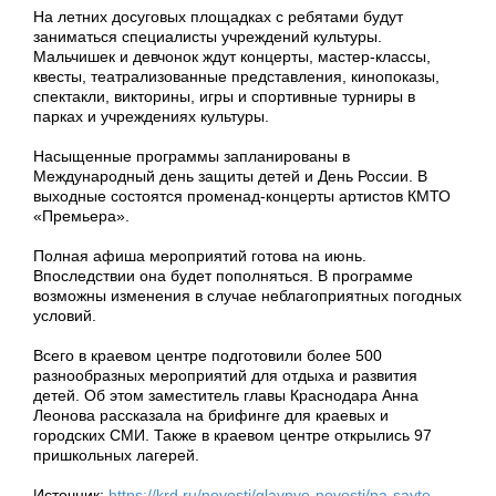
На летних досуговых площадках с ребятами будут
заниматься специалисты учреждений культуры.
Мальчишек и девчонок ждут концерты, мастер-классы,
квесты, театрализованные представления, кинопоказы,
спектакли, викторины, игры и спортивные турниры в
парках и учреждениях культуры.
Насыщенные программы запланированы в
Международный день защиты детей и День России. В
выходные состоятся променад-концерты артистов КМТО
«Премьера».
Полная афиша мероприятий готова на июнь.
Впоследствии она будет пополняться. В программе
возможны изменения в случае неблагоприятных погодных
условий.
Всего в краевом центре подготовили более 500
разнообразных мероприятий для отдыха и развития
детей. Об этом заместитель главы Краснодара Анна
Леонова рассказала на брифинге для краевых и
городских СМИ. Также в краевом центре открылись 97
пришкольных лагерей.
Источник:
https://krd.ru/novosti/glavnye-novosti/na-sayte-