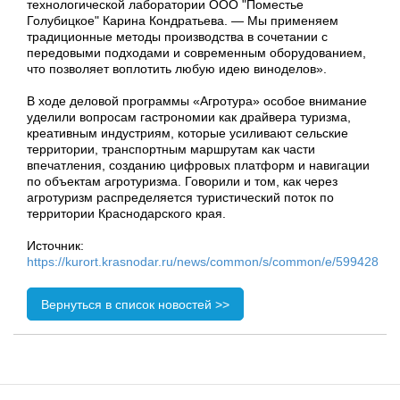
технологической лаборатории ООО "Поместье
Голубицкое" Карина Кондратьева. — Мы применяем
традиционные методы производства в сочетании с
передовыми подходами и современным оборудованием,
что позволяет воплотить любую идею виноделов».
В ходе деловой программы «Агротура» особое внимание
уделили вопросам гастрономии как драйвера туризма,
креативным индустриям, которые усиливают сельские
территории, транспортным маршрутам как части
впечатления, созданию цифровых платформ и навигации
по объектам агротуризма. Говорили и том, как через
агротуризм распределяется туристический поток по
территории Краснодарского края.
Источник:
https://kurort.krasnodar.ru/news/common/s/common/e/599428
Вернуться в список новостей >>