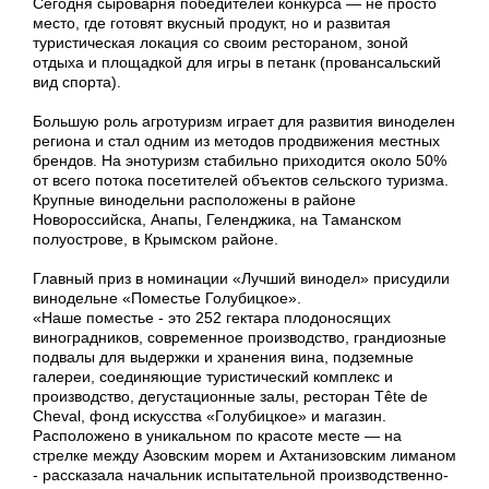
Сегодня сыроварня победителей конкурса — не просто
место, где готовят вкусный продукт, но и развитая
туристическая локация со своим рестораном, зоной
отдыха и площадкой для игры в петанк (провансальский
вид спорта).
Большую роль агротуризм играет для развития виноделен
региона и стал одним из методов продвижения местных
брендов. На энотуризм стабильно приходится около 50%
от всего потока посетителей объектов сельского туризма.
Крупные винодельни расположены в районе
Новороссийска, Анапы, Геленджика, на Таманском
полуострове, в Крымском районе.
Главный приз в номинации «Лучший винодел» присудили
винодельне «Поместье Голубицкое».
«Наше поместье - это 252 гектара плодоносящих
виноградников, современное производство, грандиозные
подвалы для выдержки и хранения вина, подземные
галереи, соединяющие туристический комплекс и
производство, дегустационные залы, ресторан Tête de
Cheval, фонд искусства «Голубицкое» и магазин.
Расположено в уникальном по красоте месте — на
стрелке между Азовским морем и Ахтанизовским лиманом
- рассказала начальник испытательной производственно-