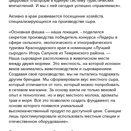
цифровых платформ в единую систему туристических
впечатлений. И мы с ней сегодня успешно справляемся».
Активно в крае развивается посещение хозяйств,
специализирующихся на производстве сыра.
«Основная фишка — наша локация, - поделился
секретом производства победитель конкурса «Лидеры в
сфере сельского, экологического и этнографического
туризма Краснодарского края в номинации «Лучший
сыродел» Игорь Сапунов из Темрюкского района. —
Наша сыроварня расположена в живописном месте
между двумя морями. Это местность, на которой испокон
веков занимались животноводством и сыроварением.
Создавая своё производство, мы не пытались подражать
другим брендам. Мы сформировали вкус местного сыра,
который отличается от того, который можно попробовать
в сетевом магазине. За основу взяли не только вековой
опыт и технологию, но и вкус местного молока, ароматы
трав и моря. Всё это позволило создать фундамент, на
основе которого появился уникальный
высококачественный продукт по доступной цене. Санкции
лишь простимулировали использовать местные специи и
отечественное оборудование».