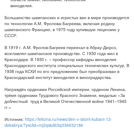
Большинство шампанских и игристых вин в мире производится
по технологии А.М. Фролова-Багреева, включая родину
шампанского Францию, в 1975 году купившую лицензию у
СССР.
В 1919 г. А.М. Фролов-Багреев переехал в Абрау-Дюрсо,
возглавлял шампанское производство. С 1930 года жил в
Краснодаре. В 1930 г. – профессор кафедры виноделия
Краснодарского института специальных технических культур. В
1938 года КСХИ по его предложению был преобразован в
Краснодарский институт виноделия и виноградарства.
Награждён орденами Российской империи, орденом Ленина,
трёмя орденами Трудового Красного Знамени, медалью «За
доблестный труд в Великой Отечественной войне 1941–1945
гг.»
Источник:
https://felicina.ru/news/den-v-istorii-kubani-12-
dekabrya/?ysclid=mj2qskd63q336632186