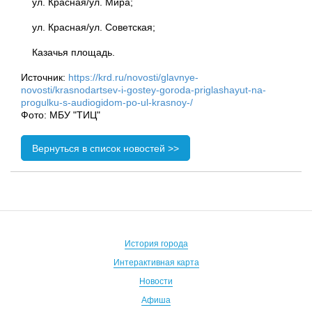
ул. Красная/ул. Мира;
ул. Красная/ул. Советская;
Казачья площадь.
Источник:
https://krd.ru/novosti/glavnye-
novosti/krasnodartsev-i-gostey-goroda-priglashayut-na-
progulku-s-audiogidom-po-ul-krasnoy-/
Фото: МБУ "ТИЦ"
Вернуться в список новостей >>
История города
Интерактивная карта
Новости
Афиша