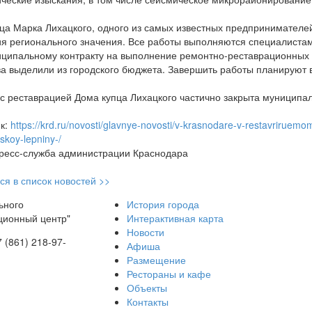
ца Марка Лихацкого, одного из самых известных предпринимателей
я регионального значения. Все работы выполняются специалистам
ципальному контракту на выполнение ремонтно-реставрационных 
а выделили из городского бюджета. Завершить работы планируют в
 с реставрацией Дома купца Лихацкого частично закрыта муниципал
к:
https://krd.ru/novosti/glavnye-novosti/v-krasnodare-v-restavrirue
eskoy-lepniny-/
ресс-служба администрации Краснодара
ся в список новостей >>
ьного
История города
ционный центр"
Интерактивная карта
Новости
7 (861) 218-97-
Афиша
Размещение
Рестораны и кафе
Объекты
Контакты