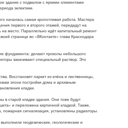
ое здание с подвалом с яркими элементами
ериода эклектики.
го началась самая кропотливая работа. Мастера
ния первого и второго этажей, передадут на
ь на место. Параллельно идёт капитальный ремонт
 своей странице во «ВКонтакте» глава Краснодара
ние фундамента: делают проколы небольшого
ъекторы закачивают специальный раствор. Это
ва. Восстановят паркет из клёна и лиственницы,
ежам эпохи постройки дома и архивным
ановления кладки.
ы в старой кладке здания. Они тоже будут
шита» и переложена кирпичной кладкой. Также,
а, пожарная сигнализация, установлены радиаторы.
выполнили геодезические, геологические и
.