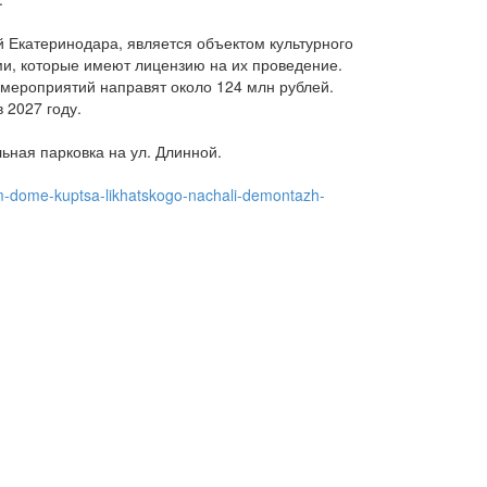
 Екатеринодара, является объектом культурного
и, которые имеют лицензию на их проведение.
мероприятий направят около 124 млн рублей.
 2027 году.
ьная парковка на ул. Длинной.
mom-dome-kuptsa-likhatskogo-nachali-demontazh-