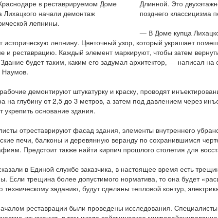
Длинной. Это двухэтажн
позднего классицизма п
— В Доме купца Лихацко
 историческую лепнину. Цветочный узор, который украшает помеще
е и реставрацию. Каждый элемент маркируют, чтобы затем вернут
 Здание будет таким, каким его задумал архитектор, — написал на
 Наумов.
рабочие демонтируют штукатурку и краску, проводят инъектирова
а на глубину от 2,5 до 3 метров, а затем под давлением через ин
т укрепить основание здания.
исты отреставрируют фасад здания, элементы внутреннего убранст
ские печи, балконы и деревянную веранду по сохранившимся черт
фиям. Предстоит также найти кирпич прошлого столетия для восст
сказали в Единой службе заказчика, в настоящее время есть трещин
ы. Если трещина более допустимого норматива, то она будет «рас
о техническому заданию, будут сделаны тепловой контур, электрик
ачалом реставрации были проведены исследования. Специалисты 
ческие изыскания, в том числе сейсмическое микрорайонирование