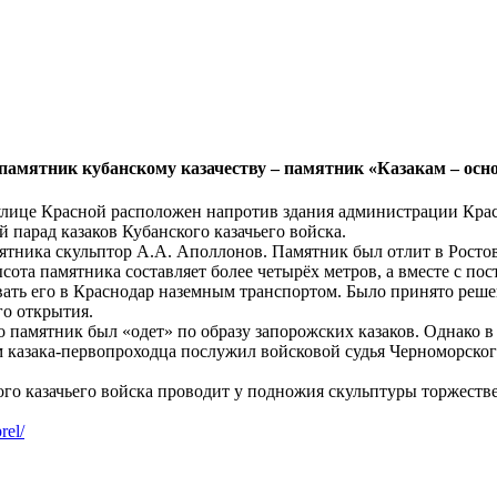
 памятник кубанскому казачеству – памятник «Казакам – осн
лице Красной расположен напротив здания администрации Красн
 парад казаков Кубанского казачьего войска.
ятника скульптор А.А. Аполлонов. Памятник был отлит в Ростове
сота памятника составляет более четырёх метров, а вместе с пос
ать его в Краснодар наземным транспортом. Было принято реше
о открытия.
 памятник был «одет» по образу запорожских казаков. Однако в
 казака-первопроходца послужил войсковой судья Черноморского 
ого казачьего войска проводит у подножия скульптуры торжест
rel/