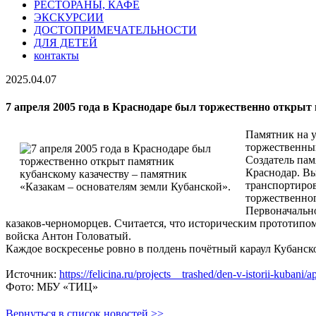
РЕСТОРАНЫ, КАФЕ
ЭКСКУРСИИ
ДОСТОПРИМЕЧАТЕЛЬНОСТИ
ДЛЯ ДЕТЕЙ
контакты
2025.04.07
7 апреля 2005 года в Краснодаре был торжественно открыт
Памятник на у
торжественный
Создатель пам
Краснодар. Вы
транспортиров
торжественног
Первоначально
казаков-черноморцев. Считается, что историческим прототипом
войска Антон Головатый.
Каждое воскресенье ровно в полдень почётный караул Кубанск
Источник:
https://felicina.ru/projects__trashed/den-v-istorii-kubani/ap
Фото: МБУ «ТИЦ»
Вернуться в список новостей >>