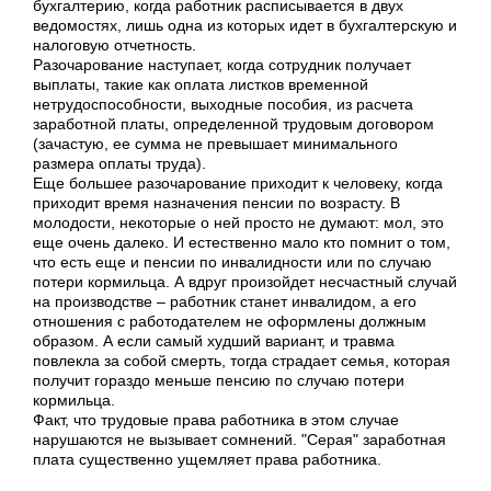
бухгалтерию, когда работник расписывается в двух
ведомостях, лишь одна из которых идет в бухгалтерскую и
налоговую отчетность.
Разочарование наступает, когда сотрудник получает
выплаты, такие как оплата листков временной
нетрудоспособности, выходные пособия, из расчета
заработной платы, определенной трудовым договором
(зачастую, ее сумма не превышает минимального
размера оплаты труда).
Еще большее разочарование приходит к человеку, когда
приходит время назначения пенсии по возрасту. В
молодости, некоторые о ней просто не думают: мол, это
еще очень далеко. И естественно мало кто помнит о том,
что есть еще и пенсии по инвалидности или по случаю
потери кормильца. А вдруг произойдет несчастный случай
на производстве – работник станет инвалидом, а его
отношения с работодателем не оформлены должным
образом. А если самый худший вариант, и травма
повлекла за собой смерть, тогда страдает семья, которая
получит гораздо меньше пенсию по случаю потери
кормильца.
Факт, что трудовые права работника в этом случае
нарушаются не вызывает сомнений. "Серая" заработная
плата существенно ущемляет права работника.