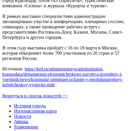
город Краснодар, отеля «45 Параллель», туристической
компании «Селена» и журнала «Курорты и туризм».
В рамках выставки специалистами администрации
запланировано участие в конференциях, пленарных сессиях,
семинарах, а также проведение рабочих встреч с
представителями Ростова-на-Дону, Казани, Москвы, Санкт-
Петербурга и других городов.
В этом году выставка пройдёт с 16 по 18 марта в Москве,
которая объединяет более 700 участников из 20 стран и 57
регионов России.
Источник:
https://krd.ru/administratsiya/administratsii-
krasnodara/departament-ekonomicheskogo-razvitiya-investitsiy-i-
vneshnik/news/krasnodar-prinimaet-uchastie-v-mezhdunarodnoy-
turisticheskoy-vystavke-mitt/
Вернуться в список новостей >>
История города
Интерактивная карта
Новости
Афиша
Размещение