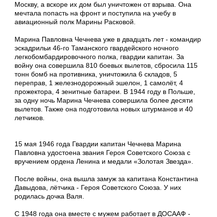
Москву, а вскоре их дом был уничтожен от взрыва. Она
мечтала попасть на фронт и поступила на учебу в
авиационный полк Марины Расковой.
Марина Павловна Чечнева уже в двадцать лет - командир
эскадрильи 46-го Таманского гвардейского ночного
легкобомбардировочного полка, гвардии капитан. За
войну она совершила 810 боевых вылетов, сбросила 115
тонн бомб на противника, уничтожила 6 складов, 5
переправ, 1 железнодорожный эшелон, 1 самолёт, 4
прожектора, 4 зенитные батареи. В 1944 году в Польше,
за одну ночь Марина Чечнева совершила более десяти
вылетов. Также она подготовила новых штурманов и 40
летчиков.
15 мая 1946 года Гвардии капитан Чечнева Марина
Павловна удостоена звания Героя Советского Союза с
вручением ордена Ленина и медали «Золотая Звезда».
После войны, она вышла замуж за капитана Константина
Давыдова, лётчика - Героя Советского Союза. У них
родилась дочка Валя.
С 1948 года она вместе с мужем работает в ДОСААФ -