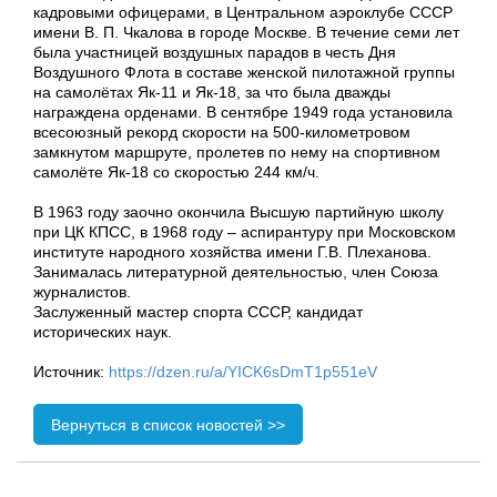
кадровыми офицерами, в Центральном аэроклубе СССР
имени В. П. Чкалова в городе Москве. В течение семи лет
была участницей воздушных парадов в честь Дня
Воздушного Флота в составе женской пилотажной группы
на самолётах Як-11 и Як-18, за что была дважды
награждена орденами. В сентябре 1949 года установила
всесоюзный рекорд скорости на 500-километровом
замкнутом маршруте, пролетев по нему на спортивном
самолёте Як-18 со скоростью 244 км/ч.
В 1963 году заочно окончила Высшую партийную школу
при ЦК КПСС, в 1968 году – аспирантуру при Московском
институте народного хозяйства имени Г.В. Плеханова.
Занималась литературной деятельностью, член Союза
журналистов.
Заслуженный мастер спорта СССР, кандидат
исторических наук.
Источник:
https://dzen.ru/a/YICK6sDmT1p551eV
Вернуться в список новостей >>