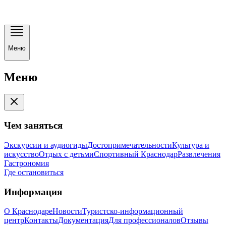
Меню
Меню
Чем заняться
Экскурсии и аудиогиды
Достопримечательности
Культура и
искусство
Отдых с детьми
Спортивный Краснодар
Развлечения
Гастрономия
Где остановиться
Информация
О Краснодаре
Новости
Туристско-информационный
центр
Контакты
Документация
Для профессионалов
Отзывы